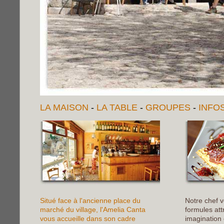
LA MAISON
-
LA TABLE
-
GROUPES
-
INFO
Situé face à l'ancienne place du
Notre chef 
marché du village, l'Amelia Canta
formules attr
vous accueille dans son cadre
imagination 